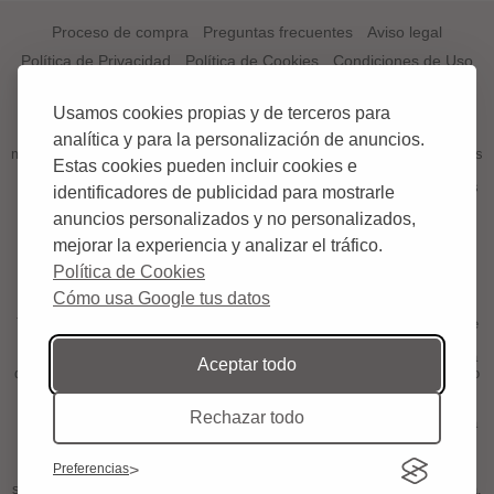
Proceso de compra
Preguntas frecuentes
Aviso legal
Política de Privacidad
Política de Cookies
Condiciones de Uso
¿QUÉ ES TAQUILLATOROSMAESTRANZA.COM?
Usamos cookies propias y de terceros para
TAQUILLATOROSMAESTRANZA.COM es el primer portal a nivel
analítica y para la personalización de anuncios.
mundial especializado en venta de entradas, tickets o abonos de Corridas
Estas cookies pueden incluir cookies e
de Toros;.
El aficionado podrá comprar en esta web sus entradas, tickets o abonos
identificadores de publicidad para mostrarle
para los Toros;. Disponemos de una gama amplia de ciudades donde
anuncios personalizados y no personalizados,
podrás comprar tus entradas.
mejorar la experiencia y analizar el tráfico.
¿POR QUÉ CON TAQUILLATOROSMAESTRANZA.COM?
Política de Cookies
Comprar entradas para los toros siempre fue siempre algo incómodo al
tener que dezplazarse hasta la Plaza y tener que esperar largas colas
Cómo usa Google tus datos
para conseguir comprar sus entradas, ahora y gracias a
TAQUILLATOROSMAESTRANZA.COM.com usted comprar entradas de
la manera mas cómoda y sin tener que moverse de su casa.
TAQUILLATOROSMAESTRANZA.COM pone en sus manos un sistema
Aceptar todo
de venta de entradas de toros, cómodo, sencillo y seguro, con un equipo
de trabajadores altamente cualificados en el servio de ticketing a nivel
mundial. TAQUILLATOROSMAESTRANZA.COM es una empresa de
Rechazar todo
servicios integrales especializada en la venta de tickets on-line, nuestra
labor es la gestión y el control de las entradas para eventos taurinos.
Ofrecemos al cliente la posibilidad de consultar en todo momento el
Preferencias
estado de su pedido, para que pueda llevar un seguimiento de cómo va
su pedido de entradas y así estar siempre seguro de la compra realizada.