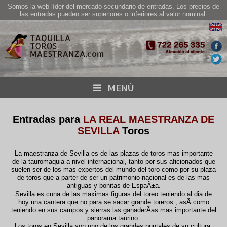
Somos la web lìder del mercado secundario de entradas. Los precios de
las entradas pueden ser superiores o inferiores al valor nominal.
MENÚ
Entradas para
LA REAL MAESTRANZA DE
SEVILLA
Toros
La maestranza de Sevilla es de las plazas de toros mas importante
de la tauromaquia a nivel internacional, tanto por sus aficionados que
suelen ser de los mas expertos del mundo del toro como por su plaza
de toros que a parter de ser un patrimonio nacional es de las mas
antiguas y bonitas de EspaÃ±a.
Sevilla es cuna de las maximas figuras del toreo teniendo al dia de
hoy una cantera que no para se sacar grande toreros , asÃ­ como
teniendo en sus campos y sierras las ganaderÃ­as mas importante del
panorama taurino.
Los toros en Sevilla son uno de los grandes puntales de su cultura,