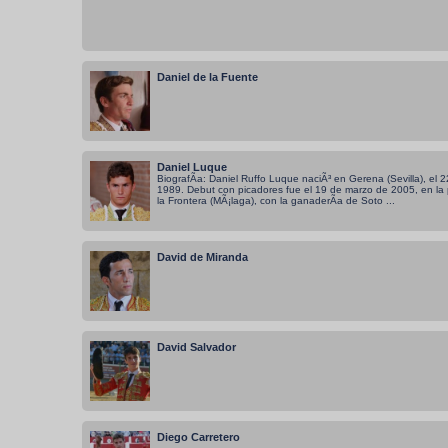
Daniel de la Fuente
Daniel Luque
BiografÃ­a: Daniel Ruffo Luque naciÃ³ en Gerena (Sevilla), el
1989. Debut con picadores fue el 19 de marzo de 2005, en la 
la Frontera (MÃ¡laga), con la ganaderÃ­a de Soto ...
David de Miranda
David Salvador
Diego Carretero