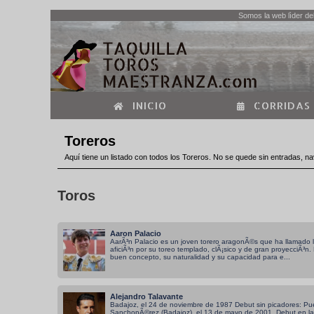
Somos la web lìder del
INICIO
CORRIDAS
Toreros
Aquí tiene un listado con todos los Toreros. No se quede sin entradas, na
Toros
Aaron Palacio
AarÃ³n Palacio es un joven torero aragonÃ©s que ha llamado l
aficiÃ³n por su toreo templado, clÃ¡sico y de gran proyecciÃ³n.
buen concepto, su naturalidad y su capacidad para e...
Alejandro Talavante
Badajoz, el 24 de noviembre de 1987 Debut sin picadores: Pu
SanchopÃ©rez (Badajoz), el 13 de mayo de 2001. Debut en l