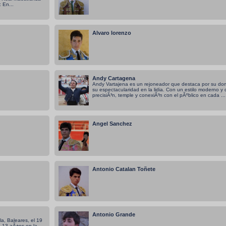
 En...
Alvaro lorenzo
Andy Cartagena
Andy Vartajena es un rejoneador que destaca por su domi
su espectacularidad en la lidia. Con un estilo moderno y
precisiÃ³n, temple y conexiÃ³n con el pÃºblico en cada ...
Angel Sanchez
Antonio Catalan Toñete
Antonio Grande
a, Baleares, el 19
n 13 aÃ±os en la