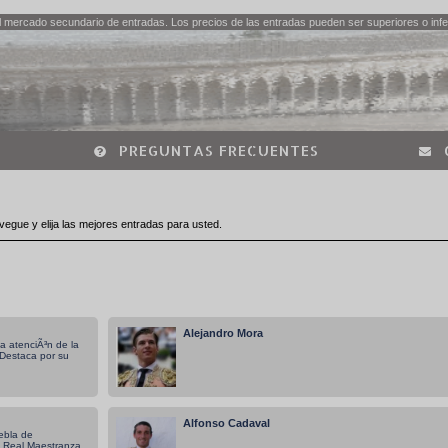
 mercado secundario de entradas. Los precios de las entradas pueden ser superiores o infer
PREGUNTAS FRECUENTES
vegue y elija las mejores entradas para usted.
Alejandro Mora
a atenciÃ³n de la
 Destaca por su
Alfonso Cadaval
ebla de
a Real Maestranza