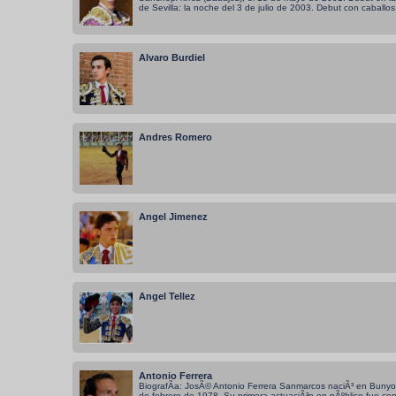
de Sevilla: la noche del 3 de julio de 2003. Debut con caballos:
Alvaro Burdiel
Andres Romero
Angel Jimenez
Angel Tellez
Antonio Ferrera
BiografÃ­a: JosÃ© Antonio Ferrera Sanmarcos naciÃ³ en Bunyol
de febrero de 1978. Su primera actuaciÃ³n en pÃºblico fue co