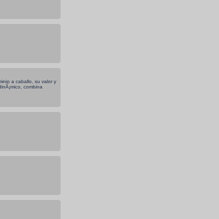
nio a caballo, su valor y
 dinÃ¡mico, combina