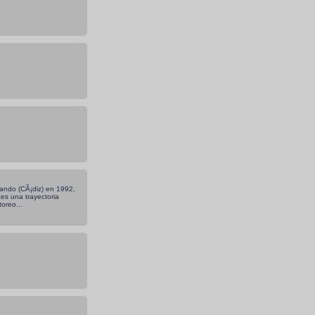
ando (CÃ¡diz) en 1992,
es una trayectoria
toreo...