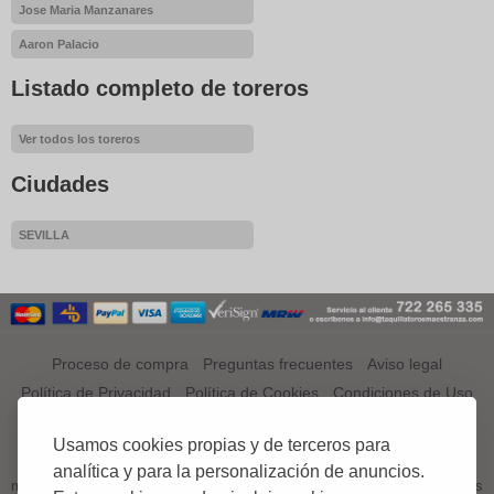
Jose Maria Manzanares
Aaron Palacio
Listado completo de toreros
Ver todos los toreros
Ciudades
SEVILLA
Proceso de compra
Preguntas frecuentes
Aviso legal
Política de Privacidad
Política de Cookies
Condiciones de Uso
¿QUÉ ES TAQUILLATOROSMAESTRANZA.COM?
Usamos cookies propias y de terceros para
TAQUILLATOROSMAESTRANZA.COM es el primer portal a nivel
analítica y para la personalización de anuncios.
mundial especializado en venta de entradas, tickets o abonos de Corridas