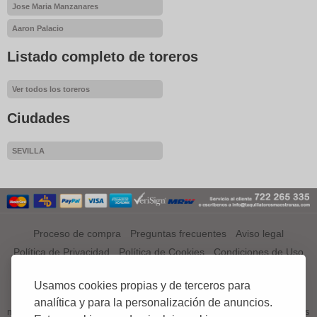
Jose Maria Manzanares
Aaron Palacio
Listado completo de toreros
Ver todos los toreros
Ciudades
SEVILLA
Proceso de compra
Preguntas frecuentes
Aviso legal
Política de Privacidad
Política de Cookies
Condiciones de Uso
¿QUÉ ES TAQUILLATOROSMAESTRANZA.COM?
Usamos cookies propias y de terceros para
TAQUILLATOROSMAESTRANZA.COM es el primer portal a nivel
analítica y para la personalización de anuncios.
mundial especializado en venta de entradas, tickets o abonos de Corridas