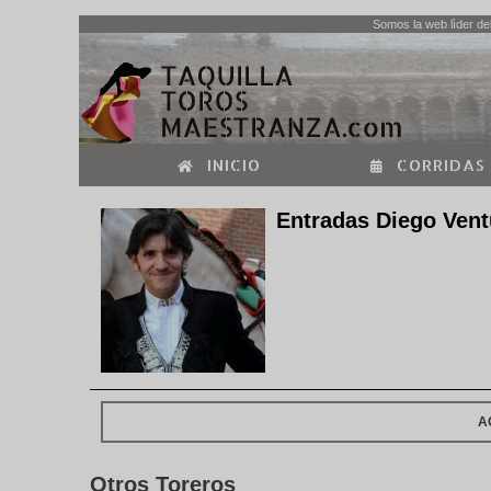
Somos la web lìder del
INICIO
CORRIDAS
Entradas Diego Vent
A
Otros Toreros