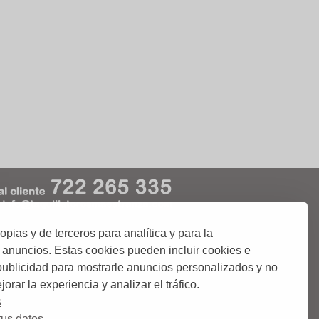
ias y de terceros para analítica y para la
kies
Condiciones de Uso
 anuncios. Estas cookies pueden incluir cookies e
 publicidad para mostrarle anuncios personalizados y no
orar la experiencia y analizar el tráfico.
 o abonos de Corridas de Toros;.
ciudades donde podrás comprar tus entradas.
s
us datos