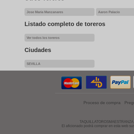
Jose Maria Manzanares
Aaron Palacio
Listado completo de toreros
Ver todos los toreros
Ciudades
SEVILLA
Proceso de compra
Preg
TAQUILLATOROSMAESTRANZA.COM es 
El aficionado podrá comprar en esta web su