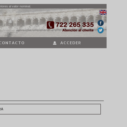
iores al valor nominal.
CONTACTO
ACCEDER
RA