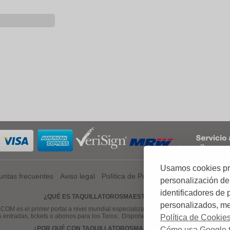
Usamos cookies prop
untas frecuentes
Aviso legal
Política de Privacidad
Política de Coo
personalización de
identificadores de
¿QUÉ ES TAQUILLATOROSMAESTRANZA.COM?
personalizados, mej
el primer portal a nivel mundial especializado en venta de entradas, tickets
s entradas, tickets o abonos para los Toros;. Disponemos de una gama amplia de 
Política de Cookie
¿POR QUÉ CON TAQUILLATOROSMAESTRANZA.COM?
Cómo usa Google t