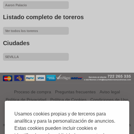
Aaron Palacio
Listado completo de toreros
Ver todos los toreros
Ciudades
SEVILLA
Proceso de compra
Preguntas frecuentes
Aviso legal
Política de Privacidad
Política de Cookies
Condiciones de Uso
¿QUÉ ES TAQUILLATOROSMAESTRANZA.COM?
Usamos cookies propias y de terceros para
TAQUILLATOROSMAESTRANZA.COM es el primer portal a nivel
analítica y para la personalización de anuncios.
mundial especializado en venta de entradas, tickets o abonos de Corridas
Estas cookies pueden incluir cookies e
de Toros;.
El aficionado podrá comprar en esta web sus entradas, tickets o abonos