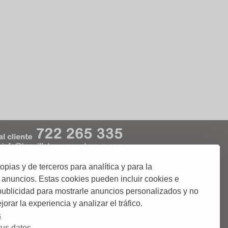
ias y de terceros para analítica y para la
kies
Condiciones de Uso
 anuncios. Estas cookies pueden incluir cookies e
 publicidad para mostrarle anuncios personalizados y no
orar la experiencia y analizar el tráfico.
 o abonos de Corridas de Toros;.
ciudades donde podrás comprar tus entradas.
s
us datos