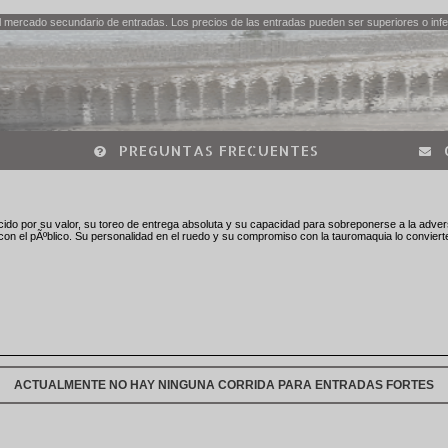
 mercado secundario de entradas. Los precios de las entradas pueden ser superiores o infer
PREGUNTAS FRECUENTES
do por su valor, su toreo de entrega absoluta y su capacidad para sobreponerse a la advers
 el pÃºblico. Su personalidad en el ruedo y su compromiso con la tauromaquia lo convierten
ACTUALMENTE NO HAY NINGUNA CORRIDA PARA ENTRADAS FORTES