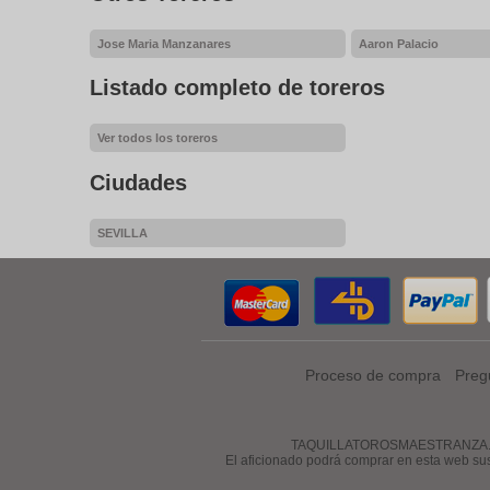
Jose Maria Manzanares
Aaron Palacio
Listado completo de toreros
Ver todos los toreros
Ciudades
SEVILLA
Proceso de compra
Preg
TAQUILLATOROSMAESTRANZA.COM es 
El aficionado podrá comprar en esta web su