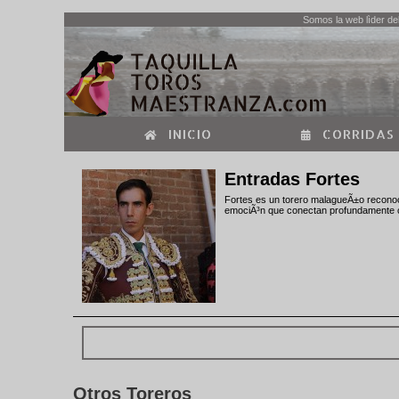
Somos la web lìder del
INICIO
CORRIDAS
Entradas Fortes
Fortes es un torero malagueÃ±o reconoci
emociÃ³n que conectan profundamente con
Otros Toreros