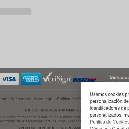
Usamos cookies prop
untas frecuentes
Aviso legal
Política de Privacidad
Política de Coo
personalización de
identificadores de
¿QUÉ ES TAQUILLATOROSMAESTRANZA.COM?
personalizados, mej
el primer portal a nivel mundial especializado en venta de entradas, tickets
s entradas, tickets o abonos para los Toros;. Disponemos de una gama amplia de 
Política de Cookie
¿POR QUÉ CON TAQUILLATOROSMAESTRANZA.COM?
Cómo usa Google t