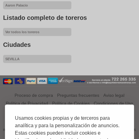
Aaron Palacio
Listado completo de toreros
Ver todos los toreros
Ciudades
SEVILLA
Proceso de compra
Preguntas frecuentes
Aviso legal
Política de Privacidad
Política de Cookies
Condiciones de Uso
¿QUÉ ES TAQUILLATOROSMAESTRANZA.COM?
Usamos cookies propias y de terceros para
TAQUILLATOROSMAESTRANZA.COM es el primer portal a nivel
analítica y para la personalización de anuncios.
mundial especializado en venta de entradas, tickets o abonos de Corridas
Estas cookies pueden incluir cookies e
de Toros;.
El aficionado podrá comprar en esta web sus entradas, tickets o abonos