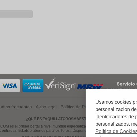
Usamos cookies prop
untas frecuentes
Aviso legal
Política de Privacidad
Política de Coo
personalización de
identificadores de
¿QUÉ ES TAQUILLATOROSMAESTRANZA.COM?
personalizados, mej
el primer portal a nivel mundial especializado en venta de entradas, tickets
s entradas, tickets o abonos para los Toros;. Disponemos de una gama amplia de 
Política de Cookie