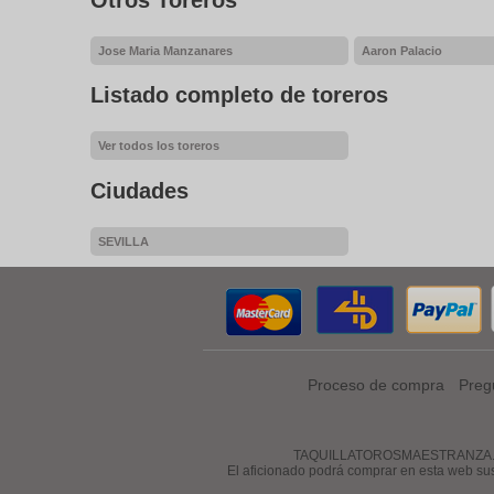
Jose Maria Manzanares
Aaron Palacio
Listado completo de toreros
Ver todos los toreros
Ciudades
SEVILLA
Proceso de compra
Preg
TAQUILLATOROSMAESTRANZA.COM es 
El aficionado podrá comprar en esta web su