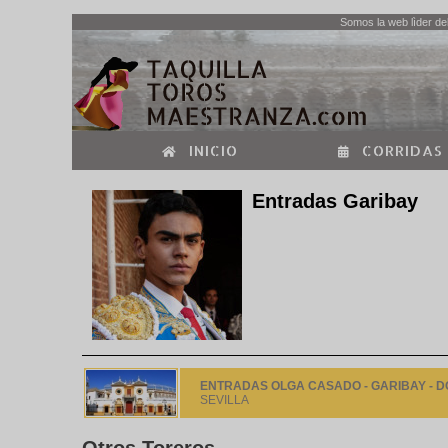
Somos la web lìder del
INICIO
CORRIDAS
Entradas Garibay
ENTRADAS OLGA CASADO - GARIBAY - D
SEVILLA
Otros Toreros