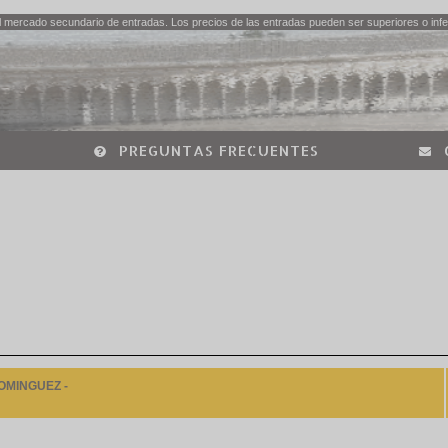
 mercado secundario de entradas. Los precios de las entradas pueden ser superiores o infer
PREGUNTAS FRECUENTES
OMINGUEZ -