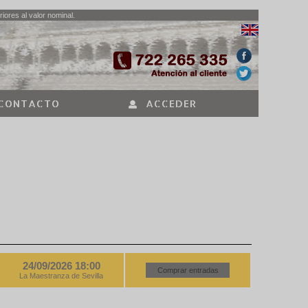
iores al valor nominal.
CONTACTO
ACCEDER
24/09/2026 18:00
Comprar entradas
La Maestranza de Sevilla